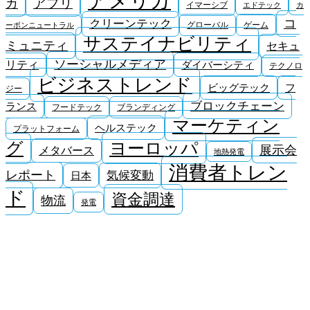
アメリカ
アプリ
カ
イマーシブ
エドテック
カ
コ
クリーンテック
グローバル
ゲーム
ーボンニュートラル
サステイナビリティ
ミュニティ
セキュ
ソーシャルメディア
リティ
ダイバーシティ
テクノロ
ビジネストレンド
ビッグテック
フ
ジー
ブロックチェーン
ランス
フードテック
ブランディング
マーケティン
ヘルステック
プラットフォーム
ヨーロッパ
グ
展示会
メタバース
地熱発電
消費者トレン
レポート
気候変動
日本
ド
資金調達
物流
発電