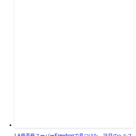
LA発高級スーパーErewhonで見つけた、注目のヘルス