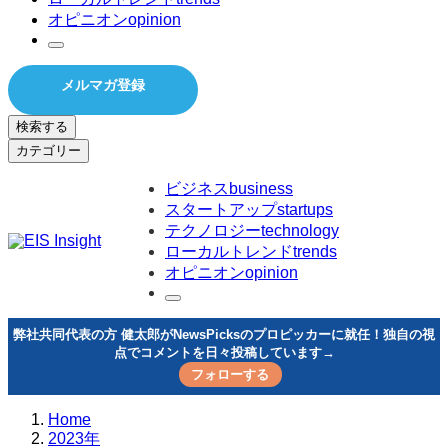
オピニオン
opinion
メルマガ登録
検索する
カテゴリー
ビジネス
business
スタートアップ
startups
テクノロジー
technology
ローカルトレンド
trends
オピニオン
opinion
弊社共同代表の方 健太郎がNewsPicksのプロピッカーに就任！独自の視
点でコメントを日々投稿しています→
フォローする
Home
2023年