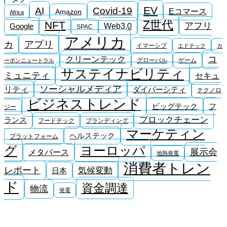
EV
AI
Covid-19
Eコマース
Amazon
Africa
Z世代
NFT
アフリ
Google
Web3.0
SPAC
アメリカ
アプリ
カ
イマーシブ
エドテック
カ
コ
クリーンテック
グローバル
ゲーム
ーボンニュートラル
サステイナビリティ
ミュニティ
セキュ
ソーシャルメディア
リティ
ダイバーシティ
テクノロ
ビジネストレンド
ビッグテック
フ
ジー
ブロックチェーン
ランス
フードテック
ブランディング
マーケティン
ヘルステック
プラットフォーム
ヨーロッパ
グ
展示会
メタバース
地熱発電
消費者トレン
レポート
気候変動
日本
ド
資金調達
物流
発電