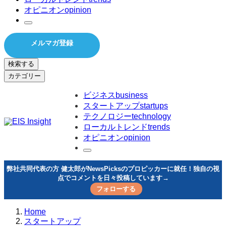
オピニオン
opinion
メルマガ登録
検索する
カテゴリー
ビジネス
business
スタートアップ
startups
テクノロジー
technology
ローカルトレンド
trends
オピニオン
opinion
弊社共同代表の方 健太郎がNewsPicksのプロピッカーに就任！独自の視
点でコメントを日々投稿しています→
フォローする
Home
スタートアップ