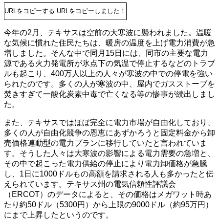
URLをコピーする
URLをコピーしました！
今年の2月、テキサスは空前の大寒波に襲われました。温暖
な気候に慣れた住民たちは、暖房の温度を上げ電力消費が急
増しました。そんな中で同月15日には、同市の主要な電力
源である火力発電所が氷点下の気温で停止するなどのトラブ
ルも起こり、400万人以上の人々が寒波の中での停電を強い
られたのです。多くの人が寒波の中、屋内でガスストーブを
焚きすぎて一酸化炭素中毒で亡くなる等の惨事が続出しまし
た。
また、テキサスではほぼ完全に電力市場が自由化しており、
多くの人が自由化競争の恩恵にあずかろうと固定料金から卸
売価格連動型の電力プランに移行していたと言われていま
す。そうした人々は大寒波の影響による電力需要の急増と、
その中で起こった電力供給の停止により電力卸価格が急騰
し、1日に1000ドルもの高額を請求される人も多かったと伝
えられています。テキサス州の電気信頼性評議会
（ERCOT）のデータによると、その価格はメガワット時あ
たり約50ドル（5300円）から上限の9000ドル（約95万円）
にまで上昇したというのです。