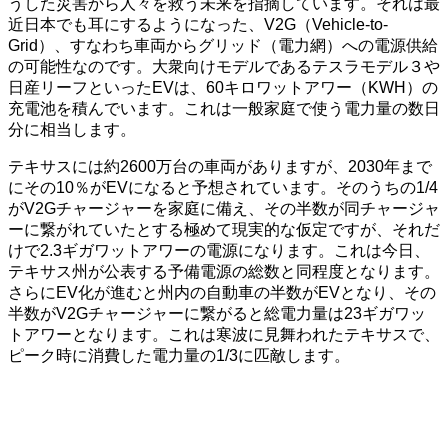
うした災害から人々を救う未来を指摘しています。それは最
近日本でも耳にするようになった、V2G（Vehicle-to-
Grid）、すなわち車両からグリッド（電力網）への電源供給
の可能性なのです。大衆向けモデルであるテスラモデル３や
日産リーフといったEVは、60キロワットアワー（KWH）の
充電池を積んでいます。これは一般家庭で使う電力量の数日
分に相当します。
テキサスには約2600万台の車両がありますが、2030年まで
にその10％がEVになると予想されています。そのうちの1/4
がV2Gチャージャーを家庭に備え、その半数が同チャージャ
ーに繋がれていたとする極めて現実的な仮定ですが、それだ
けで2.3ギガワットアワーの電源になります。これは今日、
テキサス州が公表する予備電源の総数と同程度となります。
さらにEV化が進むと州内の自動車の半数がEVとなり、その
半数がV2Gチャージャーに繋がると総電力量は23ギガワッ
トアワーとなります。これは寒波に見舞われたテキサスで、
ピーク時に消費した電力量の1/3に匹敵します。