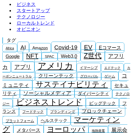
ビジネス
スタートアップ
テクノロジー
ローカルトレンド
オピニオン
タグ
EV
AI
Covid-19
Eコマース
Amazon
Africa
Z世代
NFT
アフリ
Google
Web3.0
SPAC
アメリカ
アプリ
カ
イマーシブ
エドテック
カ
コ
クリーンテック
グローバル
ゲーム
ーボンニュートラル
サステイナビリティ
ミュニティ
セキュ
ソーシャルメディア
リティ
ダイバーシティ
テクノロ
ビジネストレンド
ビッグテック
フ
ジー
ブロックチェーン
ランス
フードテック
ブランディング
マーケティン
ヘルステック
プラットフォーム
ヨーロッパ
グ
展示会
メタバース
地熱発電