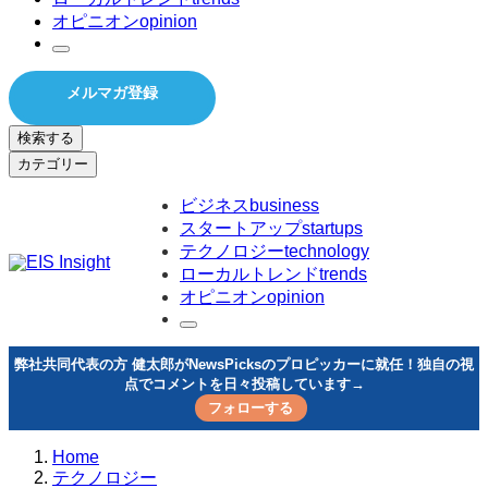
オピニオン
opinion
メルマガ登録
検索する
カテゴリー
ビジネス
business
スタートアップ
startups
テクノロジー
technology
ローカルトレンド
trends
オピニオン
opinion
弊社共同代表の方 健太郎がNewsPicksのプロピッカーに就任！独自の視
点でコメントを日々投稿しています→
フォローする
Home
テクノロジー