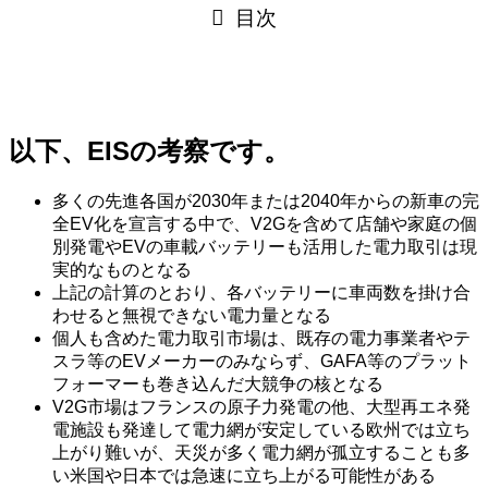
目次
以下、EISの考察です。
多くの先進各国が2030年または2040年からの新車の完
全EV化を宣言する中で、V2Gを含めて店舗や家庭の個
別発電やEVの車載バッテリーも活用した電力取引は現
実的なものとなる
上記の計算のとおり、各バッテリーに車両数を掛け合
わせると無視できない電力量となる
個人も含めた電力取引市場は、既存の電力事業者やテ
スラ等のEVメーカーのみならず、GAFA等のプラット
フォーマーも巻き込んだ大競争の核となる
V2G市場はフランスの原子力発電の他、大型再エネ発
電施設も発達して電力網が安定している欧州では立ち
上がり難いが、天災が多く電力網が孤立することも多
い米国や日本では急速に立ち上がる可能性がある