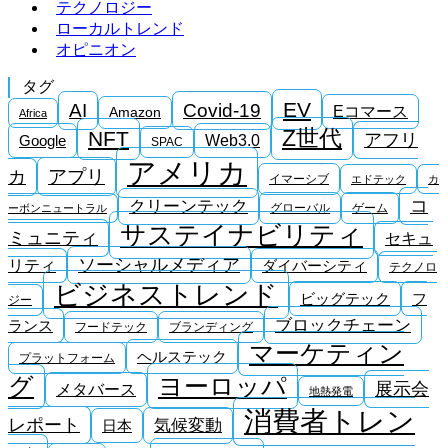
テクノロジー
ローカルトレンド
オピニオン
タグ
EV
AI
Covid-19
Eコマース
Amazon
Africa
Z世代
NFT
アフリ
Google
Web3.0
SPAC
アメリカ
アプリ
カ
イマーシブ
エドテック
カ
コ
クリーンテック
グローバル
ゲーム
ーボンニュートラル
サステイナビリティ
ミュニティ
セキュ
ソーシャルメディア
リティ
ダイバーシティ
テクノロ
ビジネストレンド
ビッグテック
フ
ジー
ブロックチェーン
ランス
フードテック
ブランディング
マーケティン
ヘルステック
プラットフォーム
ヨーロッパ
グ
展示会
メタバース
地熱発電
消費者トレン
レポート
気候変動
日本