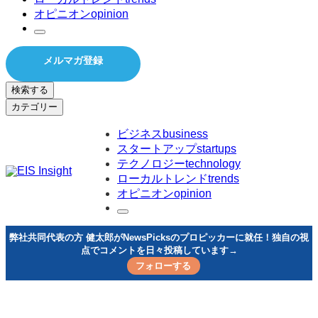
オピニオン
opinion
メルマガ登録
検索する
カテゴリー
ビジネス
business
スタートアップ
startups
テクノロジー
technology
ローカルトレンド
trends
オピニオン
opinion
弊社共同代表の方 健太郎がNewsPicksのプロピッカーに就任！独自の視
点でコメントを日々投稿しています→
フォローする