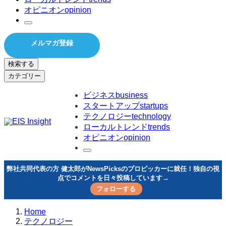
オピニオン
opinion
メルマガ登録
検索する
カテゴリー
ビジネス
business
スタートアップ
startups
テクノロジー
technology
ローカルトレンド
trends
オピニオン
opinion
弊社共同代表の方 健太郎がNewsPicksのプロピッカーに就任！独自の視
点でコメントを日々投稿しています→
フォローする
Home
テクノロジー