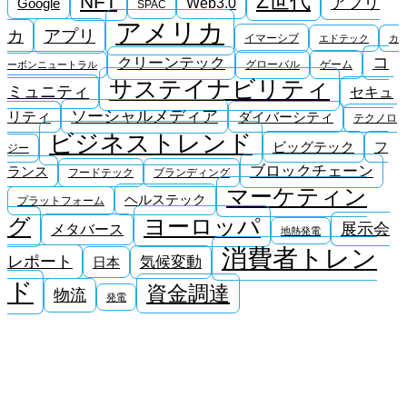
Z世代
NFT
アフリ
Google
Web3.0
SPAC
アメリカ
アプリ
カ
イマーシブ
エドテック
カ
コ
クリーンテック
グローバル
ゲーム
ーボンニュートラル
サステイナビリティ
ミュニティ
セキュ
ソーシャルメディア
リティ
ダイバーシティ
テクノロ
ビジネストレンド
ビッグテック
フ
ジー
ブロックチェーン
ランス
フードテック
ブランディング
マーケティン
ヘルステック
プラットフォーム
ヨーロッパ
グ
展示会
メタバース
地熱発電
消費者トレン
レポート
気候変動
日本
ド
資金調達
物流
発電