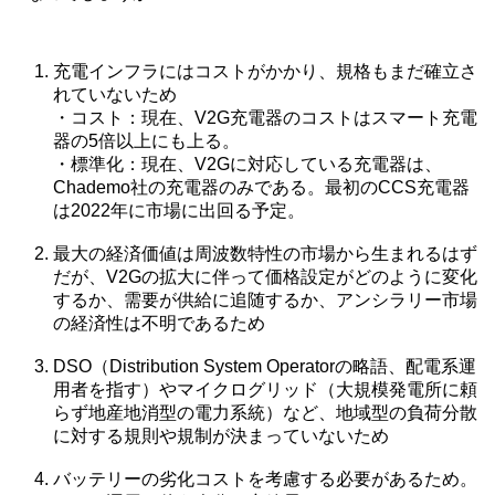
充電インフラにはコストがかかり、規格もまだ確立さ
れていないため
・コスト：現在、V2G充電器のコストはスマート充電
器の5倍以上にも上る。
・標準化：現在、V2Gに対応している充電器は、
Chademo社の充電器のみである。最初のCCS充電器
は2022年に市場に出回る予定。
最大の経済価値は周波数特性の市場から生まれるはず
だが、V2Gの拡大に伴って価格設定がどのように変化
するか、需要が供給に追随するか、アンシラリー市場
の経済性は不明であるため
DSO（Distribution System Operatorの略語、配電系運
用者を指す）やマイクログリッド（大規模発電所に頼
らず地産地消型の電力系統）など、地域型の負荷分散
に対する規則や規制が決まっていないため
バッテリーの劣化コストを考慮する必要があるため。