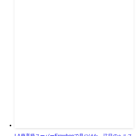
LA発高級スーパーErewhonで見つけた、注目のヘルス