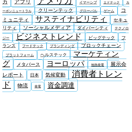
アメリカ
アプリ
カ
イマーシブ
エドテック
カ
コ
クリーンテック
グローバル
ゲーム
ーボンニュートラル
サステイナビリティ
ミュニティ
セキュ
ソーシャルメディア
リティ
ダイバーシティ
テクノロ
ビジネストレンド
ビッグテック
フ
ジー
ブロックチェーン
ランス
フードテック
ブランディング
マーケティン
ヘルステック
プラットフォーム
ヨーロッパ
グ
展示会
メタバース
地熱発電
消費者トレン
レポート
気候変動
日本
ド
資金調達
物流
発電